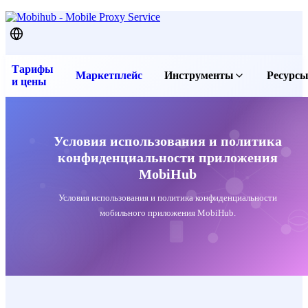
Тарифы
Маркетплейс
Инструменты
Ресурс
и цены
Бесплатные прокси
Послед
Прокси чекер
Статьи
Проверить IP
FAQ и 
Условия использования и политика
конфиденциальности приложения
Скачать приложение
Контак
MobiHub
Услови
Условия использования и политика конфиденциальности
Услови
мобильного приложения MobiHub.
Полити