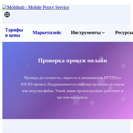
Тарифы
Маркетплейс
Инструменты
Ресурс
и цены
Бесплатные прокси
Послед
Прокси чекер
Статьи
Проверить IP
FAQ и 
Проверка прокси онлайн
Скачать приложение
Контак
Проверь доступность, скорость и анонимность HTTP(S) и
Услови
SOCKS-прокси. Поддерживается пакетная проверка из списка
Услови
или загрузка файла. Узнай, какие прокси реально работают и
где они находятся.
Полити