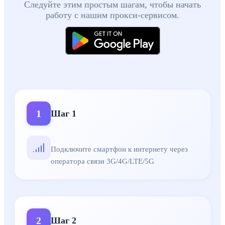
Следуйте этим простым шагам, чтобы начать
работу с нашим прокси-сервисом.
Шаг 1
:
Подключите смартфон к интернету через оператора 
Шаг 2
:
See step details
Шаг 3
:
See step details
1
Шаг
1
Шаг 5
:
Запустите приложение и войдите в аккаунт
Шаг 6
:
Отключите энергосбережение и подключите голосо
Шаг 7
:
Сдавайте прокси в аренду или используйте самостоя
Подключите смартфон к интернету через
оператора связи 3G/4G/LTE/5G
2
Шаг
2