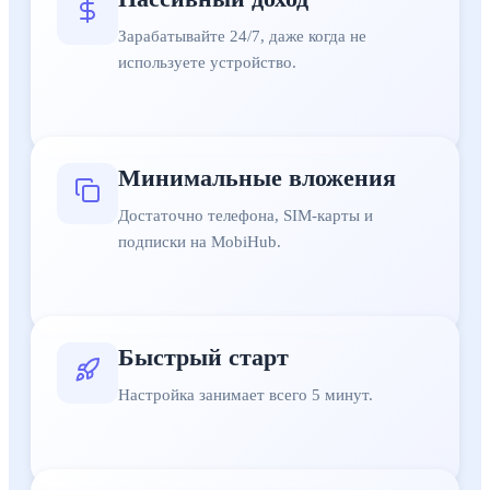
Быстрый старт
:
Настройка занимает всего 5 минут.
Масштабируемость
:
Легко расширить схему до десятков ус
Зарабатывайте 24/7, даже когда не
Полный контроль
:
Вы управляете прокси и доступом.
используете устройство.
Высокий спрос
:
Нужны в SMM, арбитраже, парсинге и рекл
Работа из любой точки мира
:
Главное — интернет.
Минимальные вложения
Достаточно телефона, SIM-карты и
подписки на MobiHub.
Быстрый старт
Настройка занимает всего 5 минут.