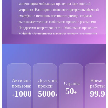
монетизации мобильных прокси на базе Android-
устройств. Наш сервис позволяет превратить обычный
смартфон в источник пассивного дохода, создавая
высококачественные мобильные прокси с реальными
IP-адресами операторов связи. Мобильные прокси от
Mobihub обеспечивают высокую скорость соединения,
полную анонимность и безопасность для бизнеса и
личного использования. Поддерживаются протоколы
HTTP, SOCKS5 и UDP, что делает наши прокси
универсальным решением для различных задач: от
веб-скрапинга и автоматизации до обхода
географических ограничений и защиты приватности в
интернете.
Активные
Доступно
Время
Страны
пользователи
прокси
работы
50
10000
5000
99.9
+
+
+