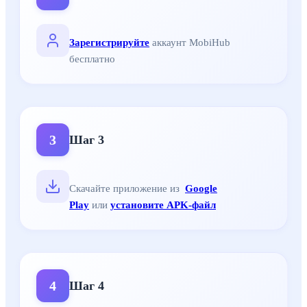
Зарегистрируйте
аккаунт MobiHub
бесплатно
3
Шаг
3
Скачайте приложение из
Google
Play
или
установите APK-файл
4
Шаг
4