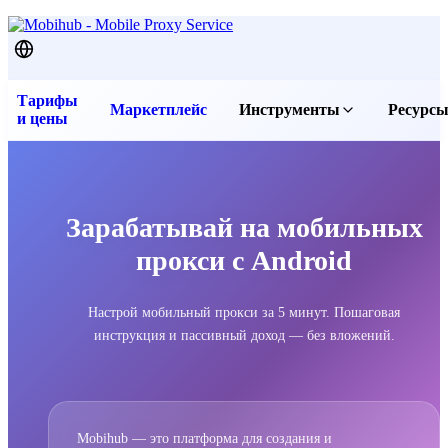
Тарифы
Маркетплейс
Инструменты
Ресурс
и цены
Бесплатные прокси
Послед
Прокси чекер
Статьи
Проверить IP
FAQ и 
Зарабатывай на мобильных
Скачать приложение
Контак
прокси с Android
Услови
Услови
Настрой мобильный прокси за 5 минут. Пошаговая
инструкция и пассивный доход — без вложений.
Полити
Mobihub — это платформа для создания и