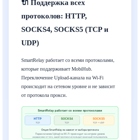
🔌 Поддержка всех
протоколов: HTTP,
SOCKS4, SOCKS5 (TCP и
UDP)
SmartRelay работает со всеми протоколами,
которые поддерживает MobiHub.
Переключение Upload-канала на Wi-Fi
происходит на сетевом уровне и не зависит
от протокола прокси.
SmartRelay работает со всеми протоколами
HTTP
SOCKS4
SOCKS5
TCP
TCP
TCP + UDP
Опция SmartRelay не зависит от выбора протокола
Переключение Upload на Wi-Fi происходит на сетевом уровне
независимо от того, какой протокол использует конечный пользователь