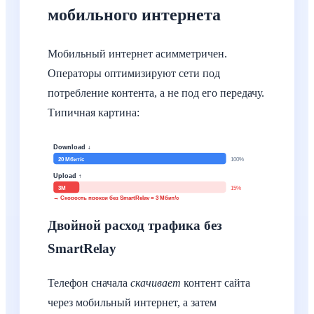
мобильного интернета
Мобильный интернет асимметричен.
Операторы оптимизируют сети под
потребление контента, а не под его передачу.
Типичная картина:
Download ↓
20 Мбит/с
100%
Upload ↑
3М
15%
→ Скорость прокси без SmartRelay = 3 Мбит/с
Двойной расход трафика без
SmartRelay
Телефон сначала
скачивает
контент сайта
через мобильный интернет, а затем