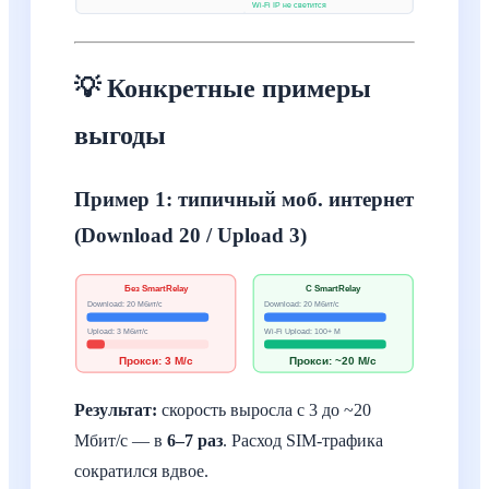
Wi-Fi IP не светится
💡 Конкретные примеры
выгоды
Пример 1: типичный моб. интернет
(Download 20 / Upload 3)
Без SmartRelay
С SmartRelay
Download: 20 Мбит/с
Download: 20 Мбит/с
Upload: 3 Мбит/с
Wi-Fi Upload: 100+ М
Прокси: 3 М/с
Прокси: ~20 М/с
Результат:
скорость выросла с 3 до ~20
Мбит/с — в
6–7 раз
. Расход SIM-трафика
сократился вдвое.