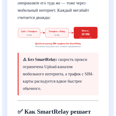
отправляет
его туда же — тоже через
мобильный интернет. Каждый мегабайт
считается дважды:
Итого:
+
=
Сайт→Телефон
Телефон→Relay
20 МБ
10 МБ
10 МБ
вместо 10 МБ
Двойной расход SIM-трафика без SmartRelay
Оба канала нагружают моб. интернет одновременно
⚠️ Без SmartRelay:
скорость прокси
ограничена Upload-каналом
мобильного интернета, а трафик с SIM-
карты расходуется вдвое быстрее
обычного.
✅ Как SmartRelay решает