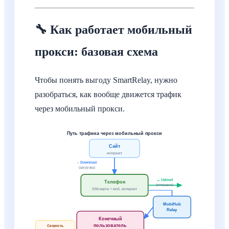
🔧 Как работает мобильный
прокси: базовая схема
Чтобы понять выгоду SmartRelay, нужно
разобраться, как вообще движется трафик
через мобильный прокси.
Путь трафика через мобильный прокси
Сайт
интернет
↓ Download
(загрузка)
→ Upload
Телефон
(отправка)
SIM-карта + моб. интернет
MobiHub
Relay
Конечный
пользователь
Скорость