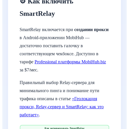
⚙️ Как включить
SmartRelay
SmartRelay включается при
создании прокси
в Android-приложении MobiHub —
достаточно поставить галочку в
соответствующем чекбоксе. Доступно в
тарифе
Professional платформы MobiHub.biz
за $7/мес.
Правильный выбор Relay-сервера для
минимального пинга и понимание пути
трафика описаны в статье
«Геолокация
прокси, Relay-сервер и SmartRelay: как это
работает»
.
Как активировать SmartRelay