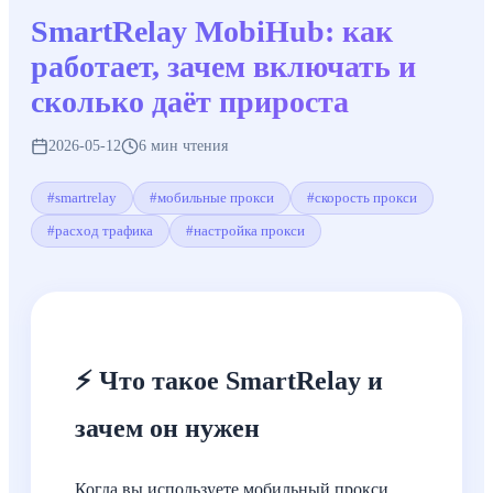
SmartRelay MobiHub: как
работает, зачем включать и
сколько даёт прироста
2026-05-12
6
мин чтения
#
smartrelay
#
мобильные прокси
#
скорость прокси
#
расход трафика
#
настройка прокси
⚡ Что такое SmartRelay и
зачем он нужен
Когда вы используете мобильный прокси,