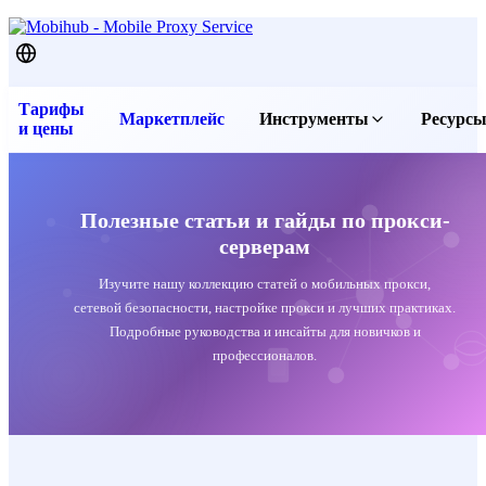
Тарифы
Маркетплейс
Инструменты
Ресурс
и цены
Бесплатные прокси
Послед
Прокси чекер
Статьи
Проверить IP
FAQ и 
Полезные статьи и гайды по прокси-
серверам
Скачать приложение
Контак
Изучите нашу коллекцию статей о мобильных прокси,
Услови
сетевой безопасности, настройке прокси и лучших практиках.
Услови
Подробные руководства и инсайты для новичков и
профессионалов.
Полити