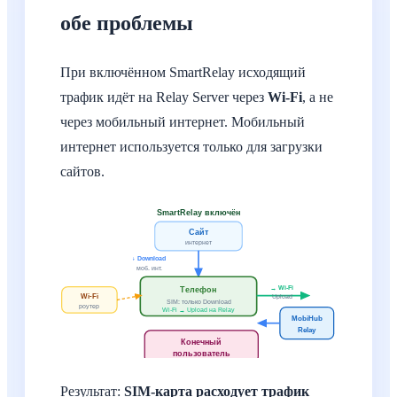
обе проблемы
При включённом SmartRelay исходящий
трафик идёт на Relay Server через
Wi-Fi
, а не
через мобильный интернет. Мобильный
интернет используется только для загрузки
сайтов.
SmartRelay включён
Сайт
интернет
↓ Download
моб. инт.
→ Wi-Fi
Телефон
Wi-Fi
Upload
SIM: только Download
роутер
Wi-Fi → Upload на Relay
MobiHub
Relay
Конечный
пользователь
Результат:
SIM-карта расходует трафик