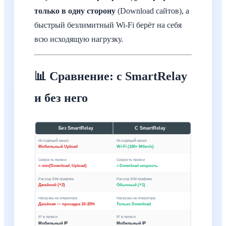
только в одну сторону
(Download сайтов), а
быстрый безлимитный Wi-Fi берёт на себя
всю исходящую нагрузку.
📊 Сравнение: с SmartRelay
и без него
Без SmartRelay
С SmartRelay
Исходящий канал
Исходящий канал
Мобильный Upload
Wi-Fi (100+ Мбит/с)
Скорость прокси
Скорость прокси
= min(Download, Upload)
≈ Download скорость
Расход SIM-трафика
Расход SIM-трафика
Двойной (×2)
Обычный (×1)
Нагрузка на оператора
Нагрузка на оператора
Двойная — просадка 10–20%
Только Download
IP в прокси
IP в прокси
Мобильный IP
Мобильный IP