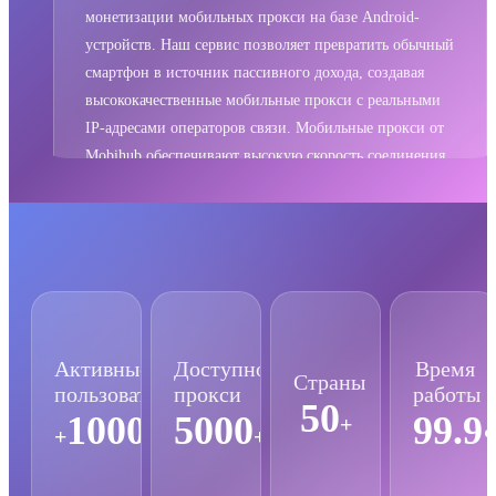
монетизации мобильных прокси на базе Android-
устройств. Наш сервис позволяет превратить обычный
смартфон в источник пассивного дохода, создавая
высококачественные мобильные прокси с реальными
IP-адресами операторов связи. Мобильные прокси от
Mobihub обеспечивают высокую скорость соединения,
полную анонимность и безопасность для бизнеса и
личного использования. Поддерживаются протоколы
HTTP, SOCKS5 и UDP, что делает наши прокси
универсальным решением для различных задач: от
веб-скрапинга и автоматизации до обхода
географических ограничений и защиты приватности в
интернете.
Активные
Доступно
Время
Страны
пользователи
прокси
работы
50
10000
5000
99.9
+
+
+