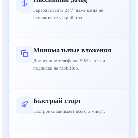
Быстрый старт
:
Настройка занимает всего 5 минут.
Масштабируемость
:
Легко расширить схему до десятков ус
Зарабатывайте 24/7, даже когда не
Полный контроль
:
Вы управляете прокси и доступом.
используете устройство.
Высокий спрос
:
Нужны в SMM, арбитраже, парсинге и рекл
Работа из любой точки мира
:
Главное — интернет.
Минимальные вложения
Достаточно телефона, SIM-карты и
подписки на MobiHub.
Быстрый старт
Настройка занимает всего 5 минут.