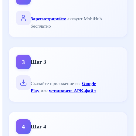
Зарегистрируйте
аккаунт MobiHub
бесплатно
3
Шаг
3
Скачайте приложение из
Google
Play
или
установите APK-файл
4
Шаг
4