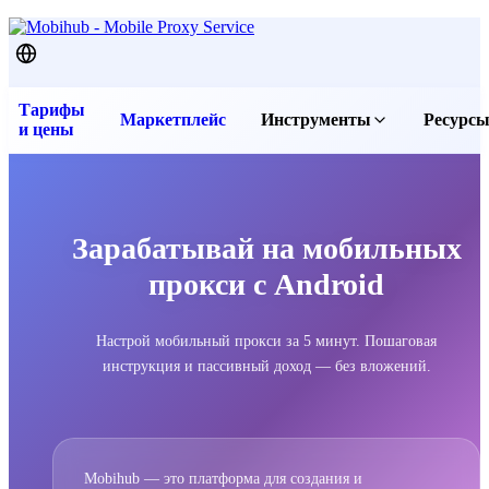
Тарифы
Маркетплейс
Инструменты
Ресурс
и цены
Бесплатные прокси
Послед
Прокси чекер
Статьи
Проверить IP
FAQ и 
Зарабатывай на мобильных
Скачать приложение
Контак
прокси с Android
Услови
Услови
Настрой мобильный прокси за 5 минут. Пошаговая
инструкция и пассивный доход — без вложений.
Полити
Mobihub — это платформа для создания и