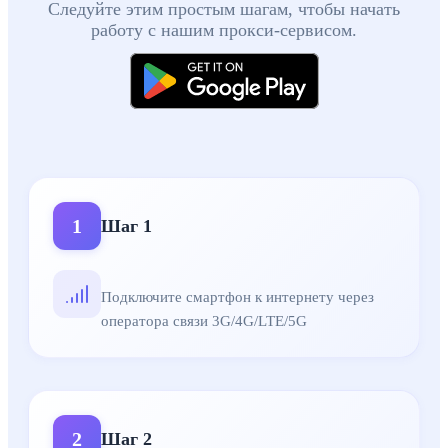
Следуйте этим простым шагам, чтобы начать
работу с нашим прокси-сервисом.
Шаг 1
:
Подключите смартфон к интернету через оператора 
Шаг 2
:
See step details
Шаг 3
:
See step details
1
Шаг
1
Шаг 5
:
Запустите приложение и войдите в аккаунт
Шаг 6
:
Отключите энергосбережение и подключите голосо
Шаг 7
:
Сдавайте прокси в аренду или используйте самостоя
Подключите смартфон к интернету через
оператора связи 3G/4G/LTE/5G
2
Шаг
2